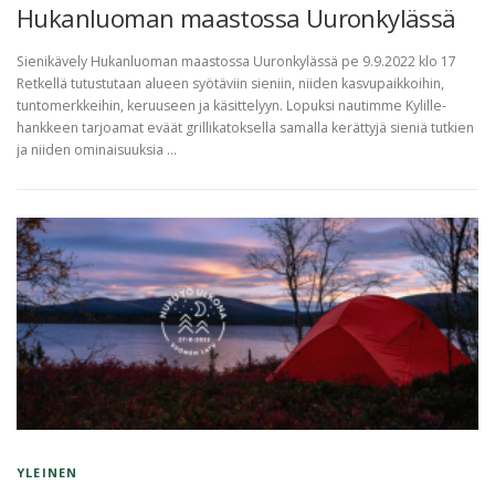
Hukanluoman maastossa Uuronkylässä
Sienikävely Hukanluoman maastossa Uuronkylässä pe 9.9.2022 klo 17
Retkellä tutustutaan alueen syötäviin sieniin, niiden kasvupaikkoihin,
tuntomerkkeihin, keruuseen ja käsittelyyn. Lopuksi nautimme Kylille-
hankkeen tarjoamat eväät grillikatoksella samalla kerättyjä sieniä tutkien
ja niiden ominaisuuksia …
YLEINEN