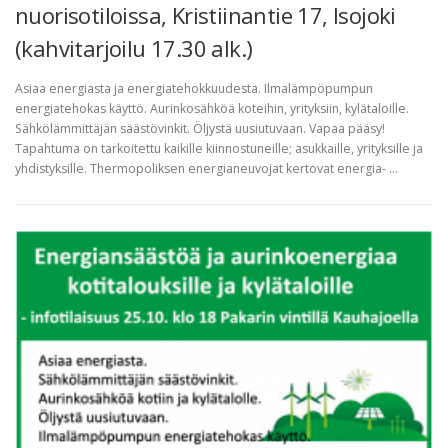
nuorisotiloissa, Kristiinantie 17, Isojoki
(kahvitarjoilu 17.30 alk.)
Asiaa energiasta ja energiatehokkuudesta. Ilmalämpöpumpun
energiatehokas käyttö. Aurinkosähköä koteihin, yrityksiin, kylätaloille.
Sähkölämmittäjän säästövinkit. Öljystä uusiutuvaan. Vapaa pääsy!
Tapahtuma on tarkoitettu kaikille kiinnostuneille; asukkaille, yrityksille ja
yhdistyksille. Thermopoliksen energianeuvojat kertovat energia- …