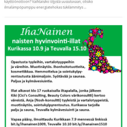
käyttöönottoon? Vaihtaisiko öljystä uusiutuvaan, olisiko
ilmalämpöpumppu energiatehokas tukilämmitys …