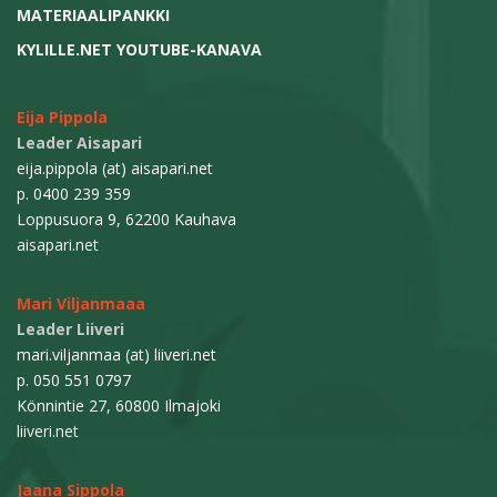
MATERIAALIPANKKI
u
KYLILLE.NET YOUTUBE-KANAVA
s
Eija Pippola
Leader Aisapari
eija.pippola (at) aisapari.net
p. 0400 239 359
Loppusuora 9, 62200 Kauhava
aisapari.net
Mari Viljanmaaa
Leader Liiveri
mari.viljanmaa (at) liiveri.net
p. 050 551 0797
Könnintie 27, 60800 Ilmajoki
liiveri.net
Jaana Sippola