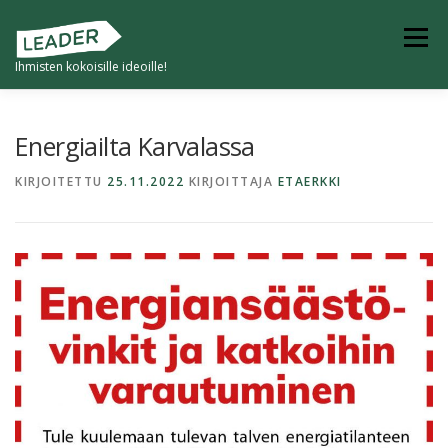
Siirry
sisältöön
Valikko
Ihmisten kokoisille ideoille!
ETUSIVU
TULEVAISUUDEN KYLÄ
Energiailta Karvalassa
KIRJOITETTU
25.11.2022
KIRJOITTAJA
ETAERKKI
4K -KYVYKKÄÄT JA KESTÄVÄT KUMPPANIKYLÄT
KYLILLE -HANKKEET