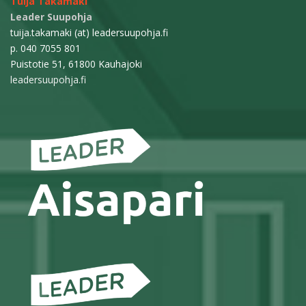
Tuija Takamäki
Leader Suupohja
tuija.takamaki (at) leadersuupohja.fi
p. 040 7055 801
Puistotie 51, 61800 Kauhajoki
leadersuupohja.fi