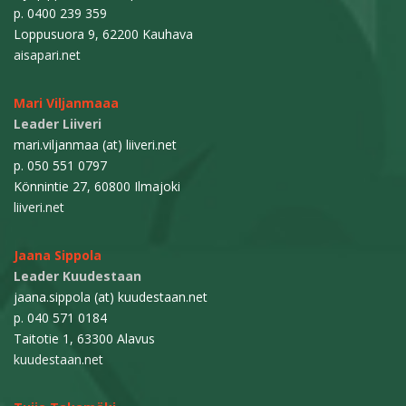
p. 0400 239 359
Loppusuora 9, 62200 Kauhava
aisapari.net
Mari Viljanmaaa
Leader Liiveri
mari.viljanmaa (at) liiveri.net
p. 050 551 0797
Könnintie 27, 60800 Ilmajoki
liiveri.net
Jaana Sippola
Leader Kuudestaan
jaana.sippola (at) kuudestaan.net
p. 040 571 0184
Taitotie 1, 63300 Alavus
kuudestaan.net