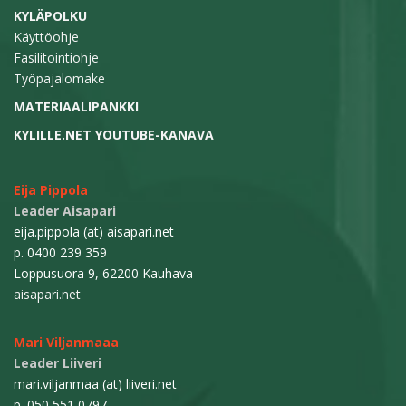
KYLÄPOLKU
Käyttöohje
Fasilitointiohje
Työpajalomake
MATERIAALIPANKKI
KYLILLE.NET YOUTUBE-KANAVA
Eija Pippola
Leader Aisapari
eija.pippola (at) aisapari.net
p. 0400 239 359
Loppusuora 9, 62200 Kauhava
aisapari.net
Mari Viljanmaaa
Leader Liiveri
mari.viljanmaa (at) liiveri.net
p. 050 551 0797