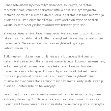
Ennaltaehkäisevä hyvinvointityö lisää yhteisöllisyyttä, parantaa
terveydentilaa, vähentää sairastuvuutta ja ehkäisee syrjäytymistä.
Matalan kynnyksen liikunta aktivoi nuoria ja edistää osaltaan nuorten ja
nuorten aikuisten elämänhallintaa. Terveydellä on myös sosiaalisia
vaikutuksia: terveet yksilöt muodostavat terveen yhteisön.
Yhdessä järjestettävät tapahtumat edistävät vapaaehtoistoimijoiden
jaksamista. Tapahtumat ja kulttuurielämykset lisäävät myös osallistujien
hyvinvointia. Ne kasvattavat myös kylän yhteisöllisyyttä ja
vetovoimaisuutta.
Tutkimusten mukaan luonnon läheisyys ja luonnossa liikkuminen
vähentävät sairastavuutta ja lisäävät onnellisuutta. Luonnon näkeminen,
kokeminen ja aktiivinen luonnossa tekeminen lisäävät ihmisten
hyvinvointia monella tapaa. Luonnon hyvinvointivaikutukset tulevat
nopeasti ja pysyvät pitkään. Viime vuosikymmeninä yhteiskunnan
muutokset ovat heikentäneet luontosuhdettamme, erityisesti lasten ja
nuorten luontosuhde on heikentynyt.
Luonto vaikuttaa myönteisesti ainakin kolmen väylän kautta: Fyysinen
aktiivisyys lisääntyy, luonto elvyttää ja auttaa palautumaan stressistä,
luonnossa liikkuminen edistää sosiaalista hyvinvointia ja yhteisöllisyyttä.