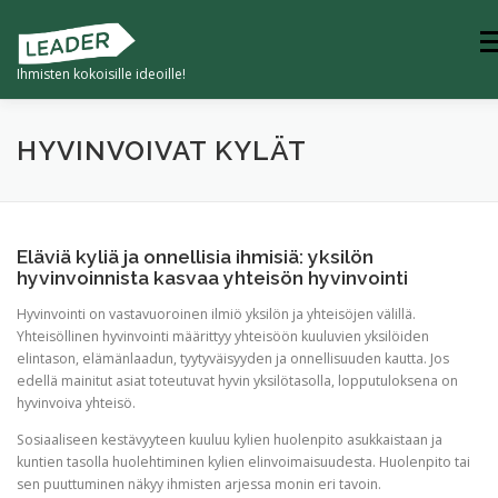
Siirry
sisältöön
Val
Ihmisten kokoisille ideoille!
ETUSIVU
TULEVAISUUDEN KYLÄ
HYVINVOIVAT KYLÄT
4K -KYVYKKÄÄT JA KESTÄVÄT KUMPPANIKYLÄT
Eläviä kyliä ja onnellisia ihmisiä: yksilön
hyvinvoinnista kasvaa yhteisön hyvinvointi
KYLILLE -HANKKEET
Hyvinvointi on vastavuoroinen ilmiö yksilön ja yhteisöjen välillä.
Yhteisöllinen hyvinvointi määrittyy yhteisöön kuuluvien yksilöiden
elintason, elämänlaadun, tyytyväisyyden ja onnellisuuden kautta. Jos
edellä mainitut asiat toteutuvat hyvin yksilötasolla, lopputuloksena on
hyvinvoiva yhteisö.
Sosiaaliseen kestävyyteen kuuluu kylien huolenpito asukkaistaan ja
kuntien tasolla huolehtiminen kylien elinvoimaisuudesta. Huolenpito tai
sen puuttuminen näkyy ihmisten arjessa monin eri tavoin.