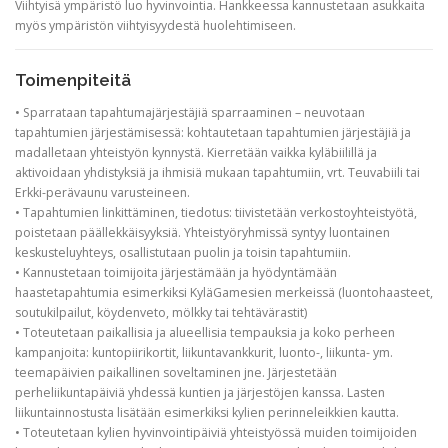
Viihtyisä ympäristö luo hyvinvointia. Hankkeessa kannustetaan asukkaita
myös ympäristön viihtyisyydestä huolehtimiseen.
Toimenpiteitä
• Sparrataan tapahtumajärjestäjiä sparraaminen – neuvotaan
tapahtumien järjestämisessä: kohtautetaan tapahtumien järjestäjiä ja
madalletaan yhteistyön kynnystä. Kierretään vaikka kyläbiilillä ja
aktivoidaan yhdistyksiä ja ihmisiä mukaan tapahtumiin, vrt. Teuvabiili tai
Erkki-perävaunu varusteineen.
• Tapahtumien linkittäminen, tiedotus: tiivistetään verkostoyhteistyötä,
poistetaan päällekkäisyyksiä. Yhteistyöryhmissä syntyy luontainen
keskusteluyhteys, osallistutaan puolin ja toisin tapahtumiin.
• Kannustetaan toimijoita järjestämään ja hyödyntämään
haastetapahtumia esimerkiksi KyläGamesien merkeissä (luontohaasteet,
soutukilpailut, köydenveto, mölkky tai tehtävärastit)
• Toteutetaan paikallisia ja alueellisia tempauksia ja koko perheen
kampanjoita: kuntopiirikortit, liikuntavankkurit, luonto-, liikunta- ym.
teemapäivien paikallinen soveltaminen jne. Järjestetään
perheliikuntapäiviä yhdessä kuntien ja järjestöjen kanssa. Lasten
liikuntainnostusta lisätään esimerkiksi kylien perinneleikkien kautta.
• Toteutetaan kylien hyvinvointipäiviä yhteistyössä muiden toimijoiden