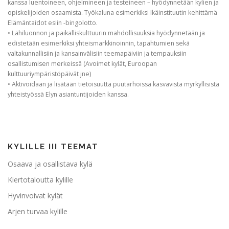
kanssa luentoineen, ohjelmineen ja testeineen – hyödynnetään kylien ja
opiskelijoiden osaamista. Työkaluna esimerkiksi Ikäinstituutin kehittämä
Elämäntaidot esiin -bingolotto.
• Lähiluonnon ja paikalliskulttuurin mahdollisuuksia hyödynnetään ja
edistetään esimerkiksi yhteismarkkinoinnin, tapahtumien sekä
valtakunnallisiin ja kansainvälisiin teemapäiviin ja tempauksiin
osallistumisen merkeissä (Avoimet kylät, Euroopan
kulttuuriympäristöpäivät jne)
• Aktivoidaan ja lisätään tietoisuutta puutarhoissa kasvavista myrkyllisistä
yhteistyössä Elyn asiantuntijoiden kanssa.
KYLILLE III TEEMAT
Osaava ja osallistava kylä
Kiertotaloutta kylille
Hyvinvoivat kylät
Arjen turvaa kylille