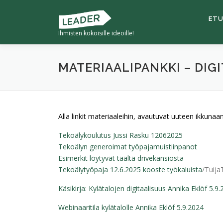
ETU
Ihmisten kokoisille ideoille!
MATERIAALIPANKKI – DIG
Alla linkit materiaaleihin, avautuvat uuteen ikkunaan
Tekoälykoulutus Jussi Rasku 12062025
Tekoälyn generoimat työpajamuistiinpanot
Esimerkit löytyvät täältä drivekansiosta
Tekoälytyöpaja 12.6.2025 kooste työkaluista
/Tuija
Käsikirja: Kylätalojen digitaalisuus Annika Eklöf 5.9
Webinaaritila kylätalolle Annika Eklöf 5.9.2024