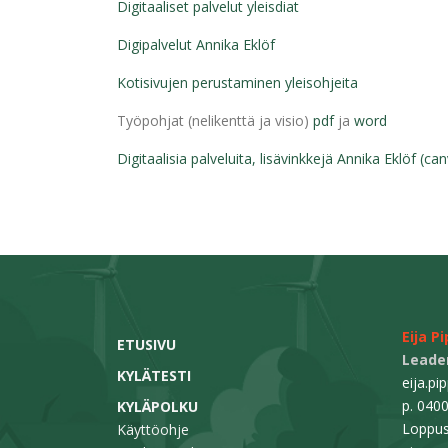
Digitaaliset palvelut yleisdiat
Digipalvelut Annika Eklöf
Kotisivujen perustaminen yleisohjeita
Työpohjat (nelikenttä ja visio)
pdf
ja
word
Digitaalisia palveluita, lisävinkkejä Annika Eklöf (ca
Eija P
ETUSIVU
Leader
KYLÄTESTI
eija.pi
p. 040
KYLÄPOLKU
Loppus
Käyttöohje