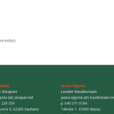
nva-esitys)
ippola
Jaana Sippola
 Aisapari
Leader Kuudestaan
ppola (at) aisapari.net
jaana.sippola (at) kuudestaan.ne
0 239 359
p. 040 571 0184
uora 9, 62200 Kauhava
Taitotie 1, 63300 Alavus