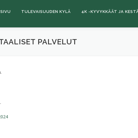
SIVU
TULEVAISUUDEN KYLÄ
4K -KYVYKKÄÄT JA KEST
ITAALISET PALVELUT
.
T
.2024