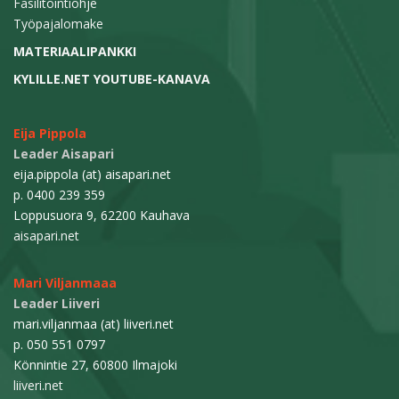
Fasilitointiohje
Työpajalomake
MATERIAALIPANKKI
KYLILLE.NET YOUTUBE-KANAVA
Eija Pippola
Leader Aisapari
eija.pippola (at) aisapari.net
p. 0400 239 359
Loppusuora 9, 62200 Kauhava
aisapari.net
Mari Viljanmaaa
Leader Liiveri
mari.viljanmaa (at) liiveri.net
p. 050 551 0797
Könnintie 27, 60800 Ilmajoki
liiveri.net