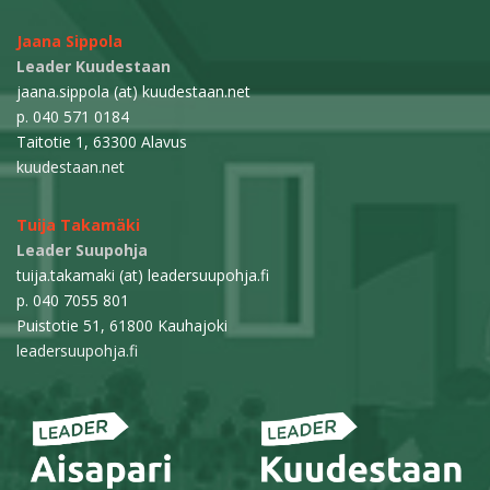
Jaana Sippola
Leader Kuudestaan
jaana.sippola (at) kuudestaan.net
p. 040 571 0184
Taitotie 1, 63300 Alavus
kuudestaan.net
Tuija Takamäki
Leader Suupohja
tuija.takamaki (at) leadersuupohja.fi
p. 040 7055 801
Puistotie 51, 61800 Kauhajoki
leadersuupohja.fi