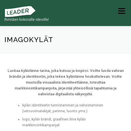
Valikko
Ihmisten kokoisille ideoille!
ETUSIVU
TULEVAISUUDEN KYLÄ
IMAGOKYLÄT
4K -KYVYKKÄÄT JA KESTÄVÄT KUMPPANIKYLÄT
Luokaa kylästänne tarina, joka kutsuu ja inspiroi. Voitte luoda vahvan
brändin ja identiteetin, joka tekee kylästänne houkuttelevan. Voitte
KYLILLE -HANKKEET
muotoilla visuaalista identiteettiänne, toteuttaa
markkinointikampanjoita, järjestää yhteisöllisiä tapahtumia ja
vahvistaa digitaalista näkyvyyttä.
kylän identiteetin tunnistaminen ja vahvistaminen
(vetovoimatekijät, perinne, luonto yms.)
logo, kylän brändi, graafinen ilme kylän
markkinointikampanjat