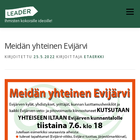
Siirry
sisältöön
Valikko
Ihmisten kokoisille ideoille!
ETUSIVU
TULEVAISUUDEN KYLÄ
Meidän yhteinen Evijärvi
KIRJOITETTU
25.5.2022
KIRJOITTAJA
ETAERKKI
4K -KYVYKKÄÄT JA KESTÄVÄT KUMPPANIKYLÄT
KYLILLE -HANKKEET