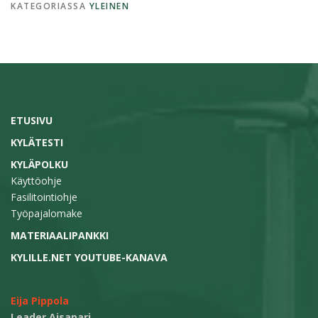
KATEGORIASSA
YLEINEN
ETUSIVU
KYLÄTESTI
KYLÄPOLKU
Käyttöohje
Fasilitointiohje
Työpajalomake
MATERIAALIPANKKI
KYLILLE.NET YOUTUBE-KANAVA
Eija Pippola
Leader Aisapari