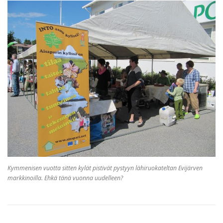
Kymmenisen vuotta sitten kylät pistivät pystyyn lähiruokateltan Evijärven
markkinoilla. Ehkä tänä vuonna uudelleen?