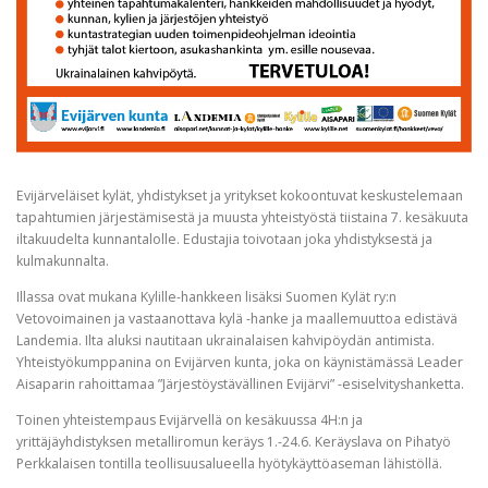
Evijärveläiset kylät, yhdistykset ja yritykset kokoontuvat keskustelemaan
tapahtumien järjestämisestä ja muusta yhteistyöstä tiistaina 7. kesäkuuta
iltakuudelta kunnantalolle. Edustajia toivotaan joka yhdistyksestä ja
kulmakunnalta.
Illassa ovat mukana Kylille-hankkeen lisäksi Suomen Kylät ry:n
Vetovoimainen ja vastaanottava kylä -hanke ja maallemuuttoa edistävä
Landemia. Ilta aluksi nautitaan ukrainalaisen kahvipöydän antimista.
Yhteistyökumppanina on Evijärven kunta, joka on käynistämässä Leader
Aisaparin rahoittamaa ”Järjestöystävällinen Evijärvi” -esiselvityshanketta.
Toinen yhteistempaus Evijärvellä on kesäkuussa 4H:n ja
yrittäjäyhdistyksen metalliromun keräys 1.-24.6. Keräyslava on Pihatyö
Perkkalaisen tontilla teollisuusalueella hyötykäyttöaseman lähistöllä.