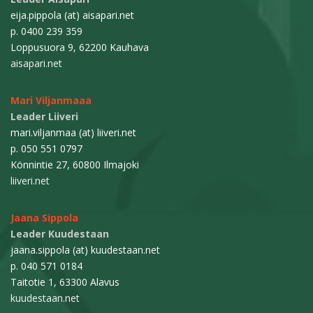
eija.pippola (at) aisapari.net
p. 0400 239 359
Loppusuora 9, 62200 Kauhava
aisapari.net
Mari Viljanmaaa
Leader Liiveri
mari.viljanmaa (at) liiveri.net
p. 050 551 0797
Könnintie 27, 60800 Ilmajoki
liiveri.net
Jaana Sippola
Leader Kuudestaan
jaana.sippola (at) kuudestaan.net
p. 040 571 0184
Taitotie 1, 63300 Alavus
kuudestaan.net