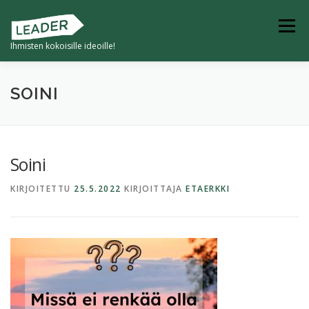
Siirry
sisältöön
Valikko
Ihmisten kokoisille ideoille!
ETUSIVU
TULEVAISUUDEN KYLÄ
SOINI
4K -KYVYKKÄÄT JA KESTÄVÄT KUMPPANIKYLÄT
Soini
KIRJOITETTU
25.5.2022
KIRJOITTAJA
ETAERKKI
KYLILLE -HANKKEET