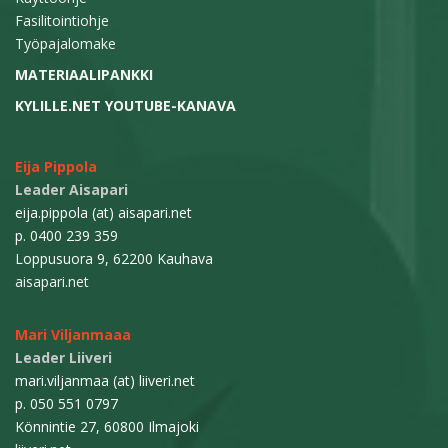
Fasilitointiohje
Työpajalomake
MATERIAALIPANKKI
KYLILLE.NET YOUTUBE-KANAVA
Eija Pippola
Leader Aisapari
eija.pippola (at) aisapari.net
p. 0400 239 359
Loppusuora 9, 62200 Kauhava
aisapari.net
Mari Viljanmaaa
Leader Liiveri
mari.viljanmaa (at) liiveri.net
p. 050 551 0797
Könnintie 27, 60800 Ilmajoki