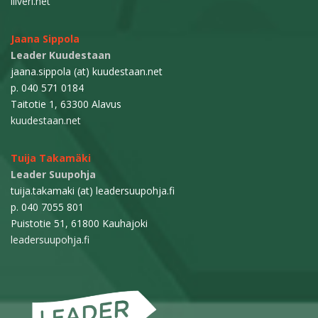
liiveri.net
Jaana Sippola
Leader Kuudestaan
jaana.sippola (at) kuudestaan.net
p. 040 571 0184
Taitotie 1, 63300 Alavus
kuudestaan.net
Tuija Takamäki
Leader Suupohja
tuija.takamaki (at) leadersuupohja.fi
p. 040 7055 801
Puistotie 51, 61800 Kauhajoki
leadersuupohja.fi