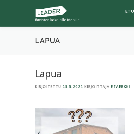
Siirry
sisältöön
ETU
Ihmisten kokoisille ideoille!
LAPUA
Lapua
KIRJOITETTU
25.5.2022
KIRJOITTAJA
ETAERKKI