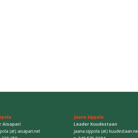
ippola
Jaana Sippola
 Aisapari
Leader Kuudestaan
ppola (at) aisapari.net
jaana.sippola (at) kuudestaan.ne