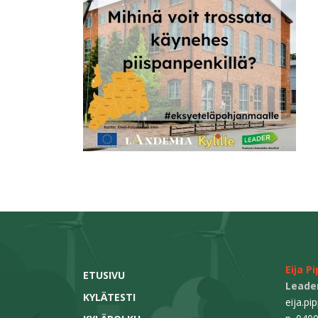
Eija P
ETUSIVU
Leader
KYLÄTESTI
eija.pi