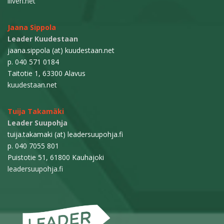
liiveri.net
Jaana Sippola
Leader Kuudestaan
jaana.sippola (at) kuudestaan.net
p. 040 571 0184
Taitotie 1, 63300 Alavus
kuudestaan.net
Tuija Takamäki
Leader Suupohja
tuija.takamaki (at) leadersuupohja.fi
p. 040 7055 801
Puistotie 51, 61800 Kauhajoki
leadersuupohja.fi