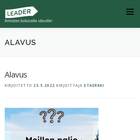
Siirry
sisältöön
Valikko
Ihmisten kokoisille ideoille!
ETUSIVU
TULEVAISUUDEN KYLÄ
ALAVUS
4K -KYVYKKÄÄT JA KESTÄVÄT KUMPPANIKYLÄT
Alavus
KIRJOITETTU
25.5.2022
KIRJOITTAJA
ETAERKKI
KYLILLE -HANKKEET