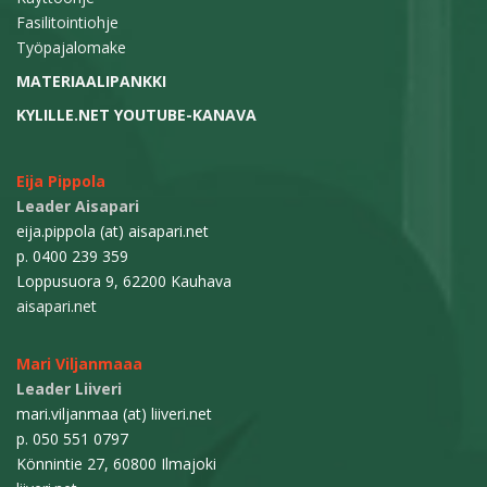
Fasilitointiohje
Työpajalomake
MATERIAALIPANKKI
KYLILLE.NET YOUTUBE-KANAVA
Eija Pippola
Leader Aisapari
eija.pippola (at) aisapari.net
p. 0400 239 359
Loppusuora 9, 62200 Kauhava
aisapari.net
Mari Viljanmaaa
Leader Liiveri
mari.viljanmaa (at) liiveri.net
p. 050 551 0797
Könnintie 27, 60800 Ilmajoki