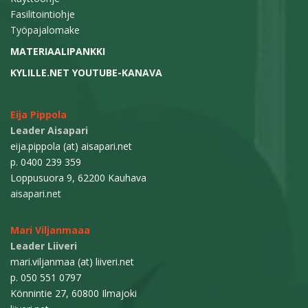
Fasilitointiohje
Työpajalomake
MATERIAALIPANKKI
KYLILLE.NET YOUTUBE-KANAVA
Eija Pippola
Leader Aisapari
eija.pippola (at) aisapari.net
p. 0400 239 359
Loppusuora 9, 62200 Kauhava
aisapari.net
Mari Viljanmaaa
Leader Liiveri
mari.viljanmaa (at) liiveri.net
p. 050 551 0797
Könnintie 27, 60800 Ilmajoki