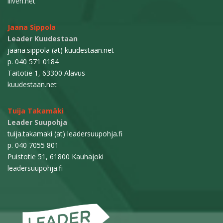
liiveri.net
Jaana Sippola
Leader Kuudestaan
jaana.sippola (at) kuudestaan.net
p. 040 571 0184
Taitotie 1, 63300 Alavus
kuudestaan.net
Tuija Takamäki
Leader Suupohja
tuija.takamaki (at) leadersuupohja.fi
p. 040 7055 801
Puistotie 51, 61800 Kauhajoki
leadersuupohja.fi