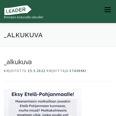
Siirry
sisältöön
Valikko
Ihmisten kokoisille ideoille!
ETUSIVU
TULEVAISUUDEN KYLÄ
_ALKUKUVA
4K -KYVYKKÄÄT JA KESTÄVÄT KUMPPANIKYLÄT
_alkukuva
KIRJOITETTU
25.5.2022
KIRJOITTAJA
ETAERKKI
KYLILLE -HANKKEET