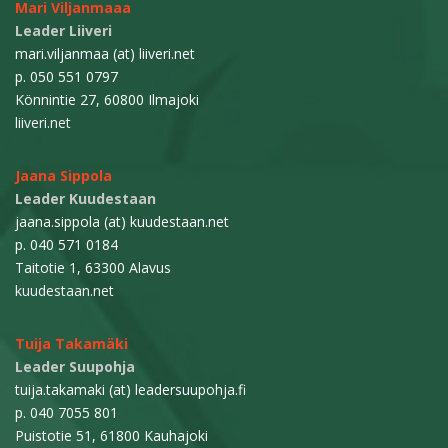
Mari Viljanmaaa
Leader Liiveri
mari.viljanmaa (at) liiveri.net
p. 050 551 0797
Könnintie 27, 60800 Ilmajoki
liiveri.net
Jaana Sippola
Leader Kuudestaan
jaana.sippola (at) kuudestaan.net
p. 040 571 0184
Taitotie 1, 63300 Alavus
kuudestaan.net
Tuija Takamäki
Leader Suupohja
tuija.takamaki (at) leadersuupohja.fi
p. 040 7055 801
Puistotie 51, 61800 Kauhajoki