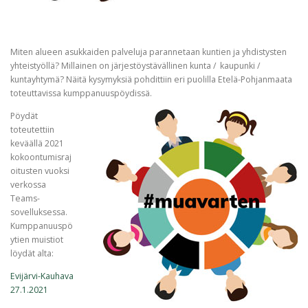
Miten alueen asukkaiden palveluja parannetaan kuntien ja yhdistysten
yhteistyöllä? Millainen on järjestöystävällinen kunta / kaupunki /
kuntayhtymä? Näitä kysymyksiä pohdittiin eri puolilla Etelä-Pohjanmaata
toteuttavissa kumppanuuspöydissä.
Pöydät
toteutettiin
keväällä 2021
kokoontumisraj
oitusten vuoksi
verkossa
Teams-
sovelluksessa.
Kumppanuuspö
ytien muistiot
löydät alta:
Evijärvi-Kauhava
27.1.2021