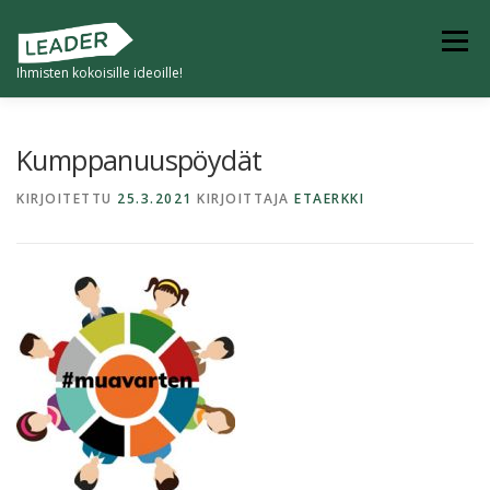
Siirry
sisältöön
Valikko
Ihmisten kokoisille ideoille!
ETUSIVU
TULEVAISUUDEN KYLÄ
Kumppanuuspöydät
KIRJOITETTU
25.3.2021
KIRJOITTAJA
ETAERKKI
4K -KYVYKKÄÄT JA KESTÄVÄT KUMPPANIKYLÄT
KYLILLE -HANKKEET