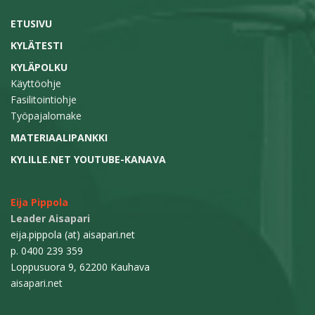
ETUSIVU
KYLÄTESTI
KYLÄPOLKU
Käyttöohje
Fasilitointiohje
Työpajalomake
MATERIAALIPANKKI
KYLILLE.NET YOUTUBE-KANAVA
Eija Pippola
Leader Aisapari
eija.pippola (at) aisapari.net
p. 0400 239 359
Loppusuora 9, 62200 Kauhava
aisapari.net