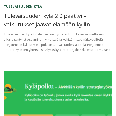
h
TULEVAISUUDEN KYLÄ
t
Tulevaisuuden kylä 2.0 päättyi –
a
vaikutukset jäävät elämään kyliin
i
Tulevaisuuden kylä 2.0 -hanke päättyi toukokuun lopussa, mutta sen
aikana syntynyt osaaminen, yhteistyö ja kehittämistyö näkyvät Etelä-
s
Pohjanmaan kylissä vielä pitkään tulevaisuudessa. Etelä-Pohjanmaan
t
Leader-ryhmien yhteisessä Älykäs kylä -strategiahankkeessa oli mukana
35 …
a