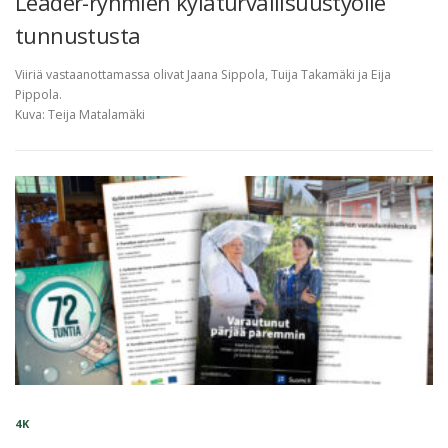
Leader-ryhmien kyläturvallisuustyölle
tunnustusta
Viiriä vastaanottamassa olivat Jaana Sippola, Tuija Takamäki ja Eija
Pippola.
Kuva: Teija Matalamäki
4K