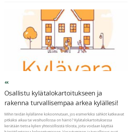
4K
Osallistu kylätalokartoitukseen ja
rakenna turvallisempaa arkea kylällesi!
Mihin teidän kylällänne kokoonnutaan, jos esimerkiksi sähköt katkeavat
pitkäksi aikaa tai vesihuollossa on häiriö? Kylätalokartoituksessa
kerätään tietoa kylien yhteisöllisistä tiloista, joita voidaan käyttää
häiriötilanteissa kokoontumiseen. Varautuminen ja turvallisuus ovat