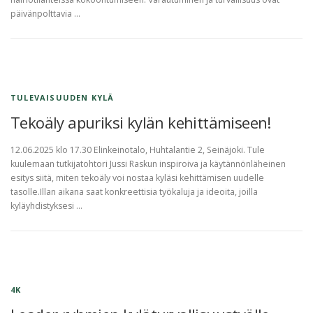
päivänpolttavia …
TULEVAISUUDEN KYLÄ
Tekoäly apuriksi kylän kehittämiseen!
12.06.2025 klo 17.30 Elinkeinotalo, Huhtalantie 2, Seinäjoki. Tule
kuulemaan tutkijatohtori Jussi Raskun inspiroiva ja käytännönläheinen
esitys siitä, miten tekoäly voi nostaa kyläsi kehittämisen uudelle
tasolle.Illan aikana saat konkreettisia työkaluja ja ideoita, joilla
kyläyhdistyksesi …
4K