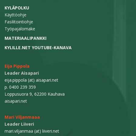
n
KYLÄPOLKU
s
Käyttöohje
e
Fasilitointiohje
l
Työpajalomake
a
MATERIAALIPANKKI
u
KYLILLE.NET YOUTUBE-KANAVA
s
Eija Pippola
Leader Aisapari
eija.pippola (at) aisapari.net
p. 0400 239 359
Loppusuora 9, 62200 Kauhava
aisapari.net
Mari Viljanmaaa
Leader Liiveri
mari.viljanmaa (at) liiveri.net