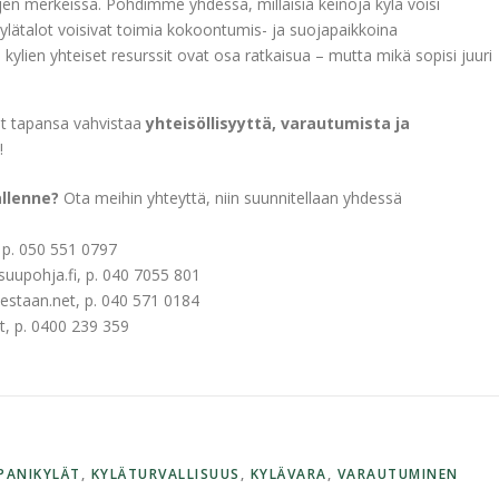
en merkeissä. Pohdimme yhdessä, millaisia keinoja kylä voisi
ylätalot voisivat toimia kokoontumis- ja suojapaikkoina
kylien yhteiset resurssit ovat osa ratkaisua – mutta mikä sopisi juuri
at tapansa vahvistaa
yhteisöllisyyttä, varautumista ja
!
llenne?
Ota meihin yhteyttä, niin suunnitellaan yhdessä
t, p. 050 551 0797
suupohja.fi, p. 040 7055 801
estaan.net, p. 040 571 0184
et, p. 0400 239 359
PANIKYLÄT
,
KYLÄTURVALLISUUS
,
KYLÄVARA
,
VARAUTUMINEN