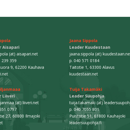
ippola
Jaana Sippola
 Aisapari
Leader Kuudestaan
ppola (at) aisapari.net
jaana.sippola (at) kuudestaan.ne
0 239 359
p. 040 571 0184
uora 9, 62200 Kauhava
Taitotie 1, 63300 Alavus
i.net
kuudestaan.net
Viljanmaaa
Tuija Takamäki
 Liiveri
Leader Suupohja
ljanmaa (at) liiveri.net
tuija.takamaki (at) leadersuupohj
 551 0797
p. 040 7055 801
ie 27, 60800 Ilmajoki
Puistotie 51, 61800 Kauhajoki
et
leadersuupohja.fi