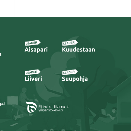
t
a.fi