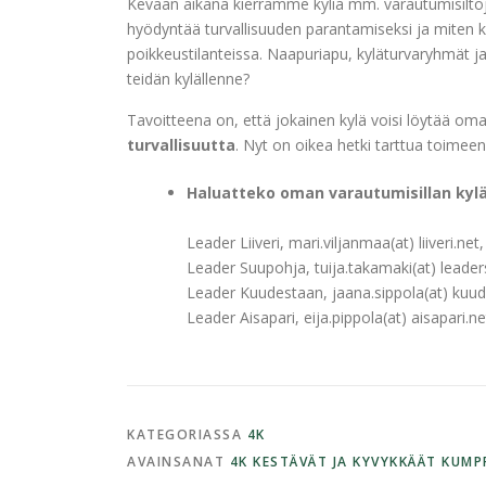
Kevään aikana kierrämme kyliä mm. varautumisiltoj
hyödyntää turvallisuuden parantamiseksi ja miten k
poikkeustilanteissa. Naapuriapu, kyläturvaryhmät ja 
teidän kylällenne?
Tavoitteena on, että jokainen kylä voisi löytää om
turvallisuutta
. Nyt on oikea hetki tarttua toimeen
Haluatteko oman varautumisillan kylä
Leader Liiveri, mari.viljanmaa(at) liiveri.ne
Leader Suupohja, tuija.takamaki(at) leader
Leader Kuudestaan, jaana.sippola(at) kuud
Leader Aisapari, eija.pippola(at) aisapari.n
KATEGORIASSA
4K
AVAINSANAT
4K KESTÄVÄT JA KYVYKKÄÄT KUMP