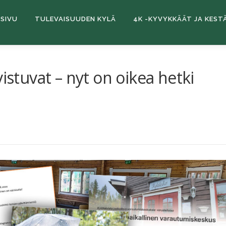
SIVU
TULEVAISUUDEN KYLÄ
4K -KYVYKKÄÄT JA KEST
istuvat – nyt on oikea hetki