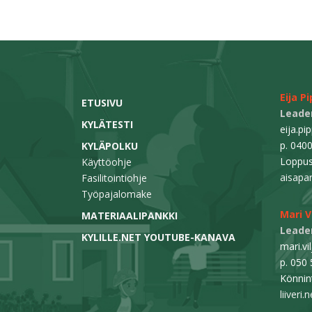
Eija P
ETUSIVU
Leader
KYLÄTESTI
eija.pi
p. 040
KYLÄPOLKU
Loppus
Käyttöohje
aisapar
Fasilitointiohje
Työpajalomake
Mari 
MATERIAALIPANKKI
Leader
KYLILLE.NET YOUTUBE-KANAVA
mari.vi
p. 050
Könnint
liiveri.n