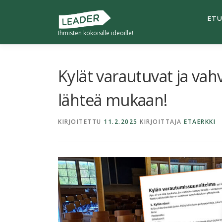
Siirry
sisältöön
ETU
Ihmisten kokoisille ideoille!
Kylät varautuvat ja vahv
lähteä mukaan!
KIRJOITETTU
11.2.2025
KIRJOITTAJA
ETAERKKI