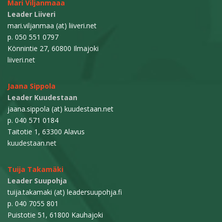
Mari Viljanmaaa
Leader Liiveri
mari.viljanmaa (at) liiveri.net
p. 050 551 0797
Könnintie 27, 60800 Ilmajoki
liiveri.net
Jaana Sippola
Leader Kuudestaan
jaana.sippola (at) kuudestaan.net
p. 040 571 0184
Taitotie 1, 63300 Alavus
kuudestaan.net
Tuija Takamäki
Leader Suupohja
tuija.takamaki (at) leadersuupohja.fi
p. 040 7055 801
Puistotie 51, 61800 Kauhajoki