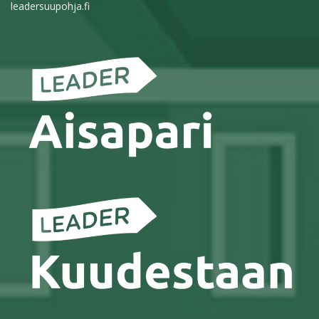
leadersuupohja.fi