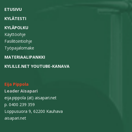
ETUSIVU
KYLÄTESTI
KYLÄPOLKU
Käyttöohje
Fasilitointiohje
Työpajalomake
MATERIAALIPANKKI
KYLILLE.NET YOUTUBE-KANAVA
Eija Pippola
Leader Aisapari
eija.pippola (at) aisapari.net
p. 0400 239 359
Loppusuora 9, 62200 Kauhava
aisapari.net