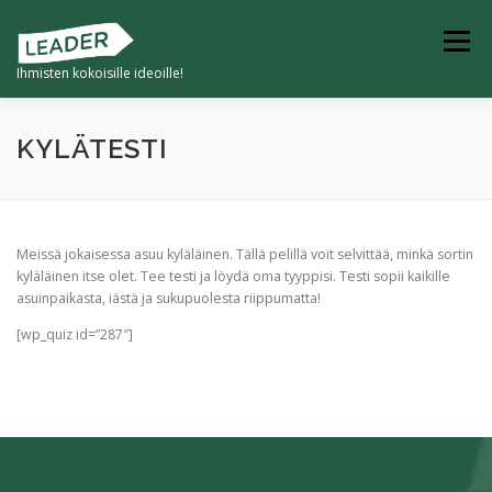
Siirry
sisältöön
Valikko
Ihmisten kokoisille ideoille!
ETUSIVU
TULEVAISUUDEN KYLÄ
KYLÄTESTI
4K -KYVYKKÄÄT JA KESTÄVÄT KUMPPANIKYLÄT
Meissä jokaisessa asuu kyläläinen. Tällä pelillä voit selvittää, minkä sortin
kyläläinen itse olet. Tee testi ja löydä oma tyyppisi. Testi sopii kaikille
asuinpaikasta, iästä ja sukupuolesta riippumatta!
KYLILLE -HANKKEET
[wp_quiz id=”287″]